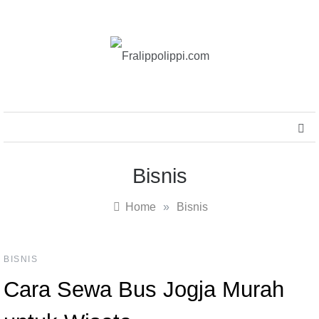
Skip
to
content
Fralippolippi.com
MENU
Bisnis
Home
»
Bisnis
BISNIS
Cara Sewa Bus Jogja Murah