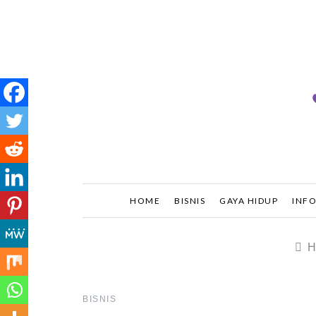
Skip
to
content
Frali
HOME
BISNIS
GAYA HIDUP
INF
H
BISNIS