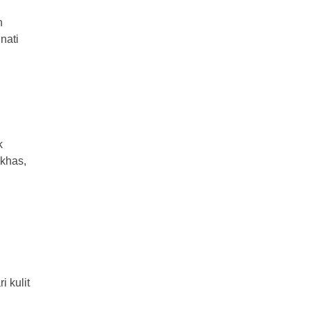
n
nati
k
 khas,
 kulit