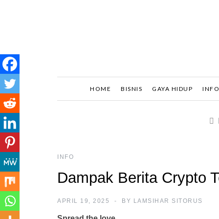
Skip
to
content
Frali
HOME
BISNIS
GAYA HIDUP
INF
INFO
Dampak Berita Crypto T
APRIL 19, 2025
BY
LAMSIHAR SITORUS
Spread the love