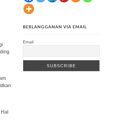
BERLANGGANAN VIA EMAIL
Email
gi
ading
cam
atkan
 Hal